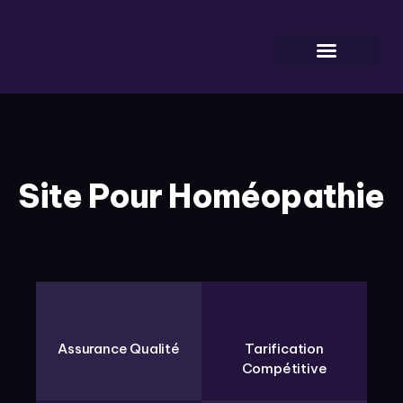
Mes Projets
Cadeaux & Ressources
Infos & Blog
Site Pour Homéopathie
Assurance Qualité
Tarification
Compétitive